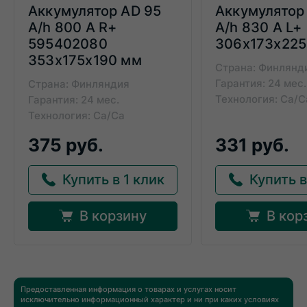
Аккумулятор AD 95
Аккумулятор
A/h 800 А R+
A/h 830 А L+
595402080
306x173x225
353x175x190 мм
Страна: Финлянд
Гарантия: 24 мес.
Страна: Финляндия
Технология: Ca/C
Гарантия: 24 мес.
Технология: Ca/Ca
375 руб.
331 руб.
Купить в 1 клик
Купить в
В корзину
В кор
Предоставленная информация о товарах и услугах носит
исключительно информационный характер и ни при каких условиях