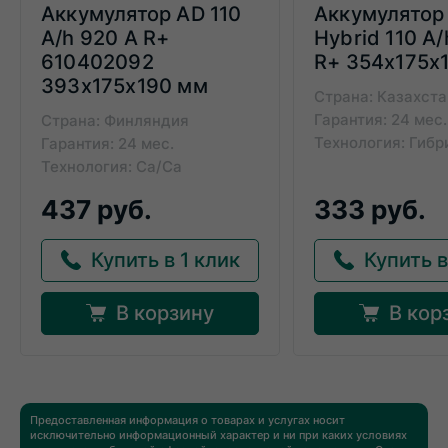
Аккумулятор AD 110
Аккумулятор
A/h 920 А R+
Hybrid 110 A/
610402092
R+ 354x175x
393x175x190 мм
Страна: Казахста
Гарантия: 24 мес.
Страна: Финляндия
Технология: Гиб
Гарантия: 24 мес.
Технология: Ca/Ca
437 руб.
333 руб.
Купить в 1 клик
Купить в
В корзину
В кор
Предоставленная информация о товарах и услугах носит
исключительно информационный характер и ни при каких условиях