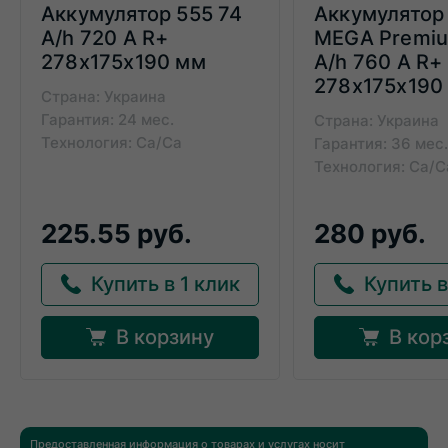
Аккумулятор 555 74
Аккумулятор
A/h 720 A R+
MEGA Premiu
278x175x190 мм
A/h 760 A R+
278x175x190
Страна: Украина
Гарантия: 24 мес.
Страна: Украина
Технология: Ca/Ca
Гарантия: 36 мес.
Технология: Ca/C
225.55 руб.
280 руб.
Купить в 1 клик
Купить в
В корзину
В кор
Предоставленная информация о товарах и услугах носит