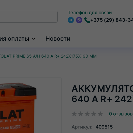
Телефон для связи
+375 (29) 843-3
Telegram
Viber
ия оплаты
Новости
Развернуть
меню
VOLAT PRIME 65 A/H 640 А R+ 242X175X190 ММ
АККУМУЛЯТОР
640 А R+ 24
0
отзывов
Артикул:
409515