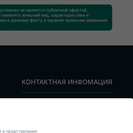
условиях не является публичной офертой,
 изменять внешний вид, характеристики и
ием к данному факту и заранее приносим извинения
КОНТАКТНАЯ ИНФОМАЦИЯ
+375 (29) 843-34-46
ы
info@akbstore.by
с 9:00 до 22:00
и и представления