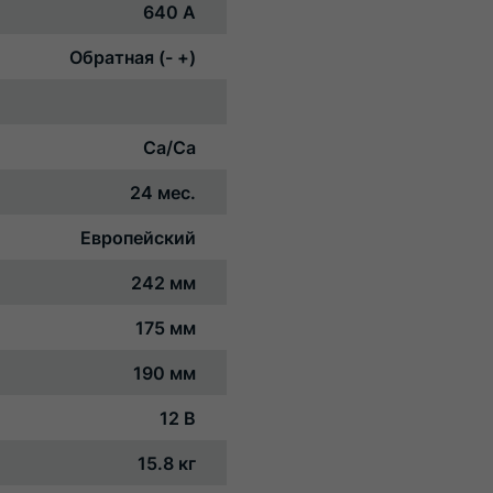
640 А
Обратная (- +)
Ca/Ca
24 мес.
Европейский
242 мм
175 мм
190 мм
12 В
15.8 кг