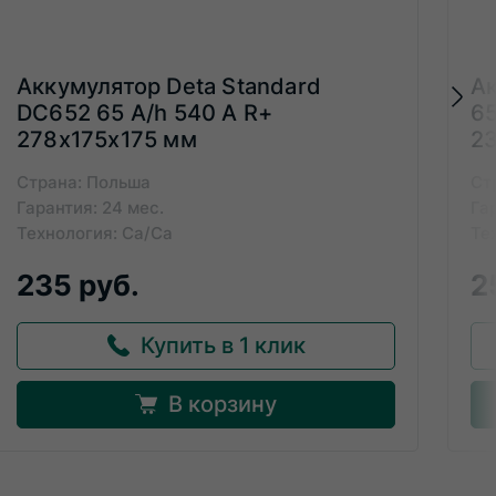
Аккумулятор Deta Standard
Ак
DC652 65 A/h 540 A R+
65
278x175x175 мм
2
Страна: Польша
Ст
Гарантия: 24 мес.
Га
Технология: Ca/Ca
Те
235 руб.
2
Купить в 1 клик
В корзину