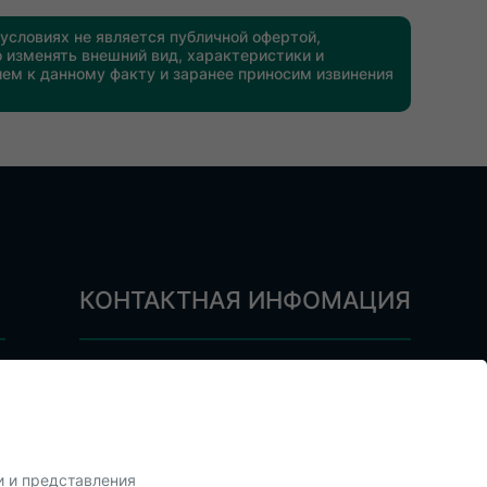
условиях не является публичной офертой,
 изменять внешний вид, характеристики и
ием к данному факту и заранее приносим извинения
КОНТАКТНАЯ ИНФОМАЦИЯ
+375 (29) 843-34-46
ы
info@akbstore.by
с 9:00 до 22:00
и и представления