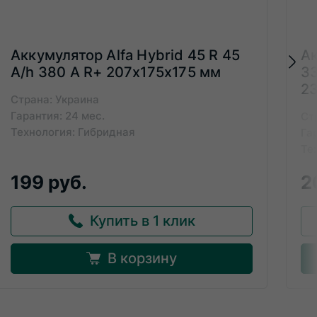
Аккумулятор Alfa Hybrid 45 R 45
Ак
A/h 380 А R+ 207x175x175 мм
33
2
Страна: Украина
Гарантия: 24 мес.
Ст
Технология: Гибридная
Га
Те
199 руб.
2
Купить в 1 клик
В корзину